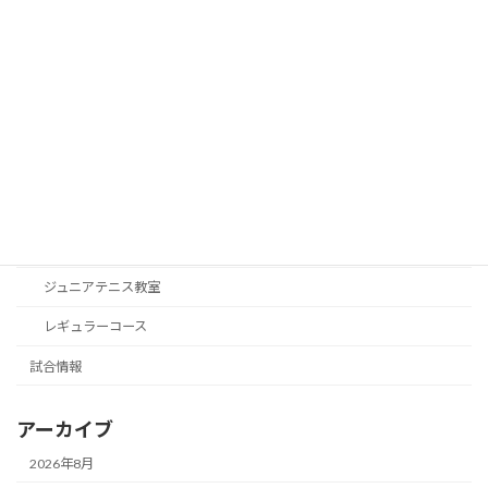
カテゴリー
お知らせ
対抗戦・練習試合
御協賛
活動予定
神戸学院大学ジュニアテニスプログラム
ジュニアテニス教室
レギュラーコース
試合情報
アーカイブ
2026年8月