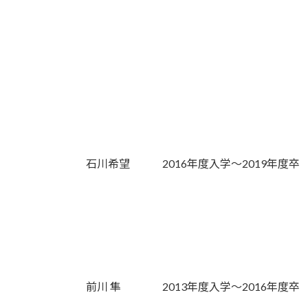
石川希望
2016年度入学～2019年度卒
前川 隼
2013年度入学～2016年度卒