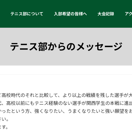
テニス部について
入部希望の皆様へ
大会記録
ア
テニス部からのメッセージ
て高校時代のそれと比較して、より以上の戦績を残した選手が
代、高校以前にもテニス経験のない選手が関西学生の本戦に進
かったという方、強くなりたい、うまくなりたいと強い願望を
さい。
ます。