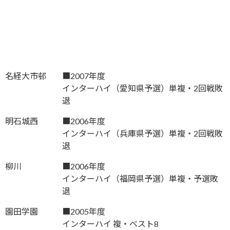
名経大市邨
■2007年度
インターハイ（愛知県予選）単複・2回戦敗
退
明石城西
■2006年度
インターハイ（兵庫県予選）単複・2回戦敗
退
柳川
■2006年度
インターハイ（福岡県予選）単複・予選敗
退
園田学園
■2005年度
インターハイ 複・ベスト8