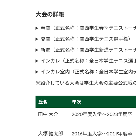
大会の詳細
春関（正式名称：関西学生春季テニストー
夏関（正式名称：関西学生テニス選手権
新進（正式名称：関西学生新進テニストー
インカレ（正式名称：全日本学生テニス選
インカレ室内（正式名称：全日本学生室内
※紹介している大会は学生大会の主要公式戦
氏名
年次
田中 大介
2020年度入学～2023年度卒
大塚 健太郎
2016年度入学～2019年度卒