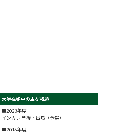
大学在学中の主な戦績
■2023年度
インカレ 単複・出場（予選）
■2016年度