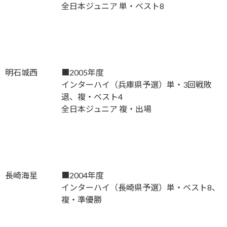
全日本ジュニア 単・ベスト8
明石城西
■2005年度
インターハイ（兵庫県予選）単・3回戦敗
退、複・ベスト4
全日本ジュニア 複・出場
長崎海星
■2004年度
インターハイ（長崎県予選）単・ベスト8、
複・準優勝