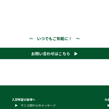
〜 いつでもご気軽に！ 〜
お問い合わせはこちら ▶︎
入試情報はこちら ▶︎
入部希望の皆様へ
大
▶︎ テニス部からのメッセージ