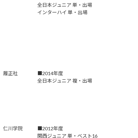
全日本ジュニア 単・出場
インターハイ 単・出場
履正社
■2014年度
全日本ジュニア 複・出場
仁川学院
■2012年度
関西ジュニア 単・ベスト16