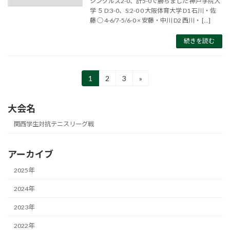
シングルス2-0、計5-0で勝ちました 神戸学院大
学 ５ D:3-0、S:2-0 0 大阪体育大学 D1 石川・佐
藤 ○ 4-6/7-5/6-0 × 安藤・中川 D2 西川・ […]
続きを読む
投
1
2
3
»
固
固
固
定
定
定
稿
ペ
ペ
ペ
大会名
ー
ー
ー
の
ジ
ジ
ジ
関西学生対抗テニスリーグ戦
ペ
ー
アーカイブ
ジ
2025年
送
2024年
り
2023年
2022年