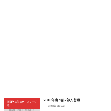
戦
2022年9月12日
2部リーグ戦対関西国際大学戦、大阪体育大学
戦、京都産業大学戦、大阪体育大学戦、龍谷大
学戦 3勝2敗 2部3位 ■9月1日 関西国際大学
戦ダブルス0-3、シングルス2-4、計2-7で負け
ました 神戸学院大学 2 D:0-3 […]
続きを読む
2019年度 2部3部入替戦
関西学生対抗テニスリーグ
戦
2019年10月13日
2部3部入替戦 対桃山学院大学戦ダブルス3-0 、
シングルス2-1、計5-1で勝ちました 神戸学院大
学 5 D :3-0、S:2-1 1 桃山学院大学 D1 野島・福井
◯ 6-4/6-4 × 松本・柴田 D2 辻・浦嶋 […]
続きを読む
2018年度 1部2部入替戦
関西学生対抗テニスリーグ
戦
2018年9月24日