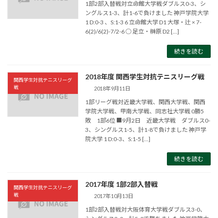
1部2部入替戦対立命館大学戦ダブルス0-3、シ
ングルス1-3、計1-6で負けました 神戸学院大学
1 D:0-3 、S:1-3 6 立命館大学 D1 大塚・辻 × 7-
6(2)/6(2)-7/2-6 ○ 足立・榊原 D2 […]
続きを読む
2018年度 関西学生対抗テニスリーグ戦
関西学生対抗テニスリーグ
戦
2018年9月11日
1部リーグ戦対近畿大学戦、関西大学戦、関西
学院大学戦、甲南大学戦、同志社大学戦 0勝5
敗 1部6位 ■9月2日 近畿大学戦 ダブルス0-
3、シングルス1-5、計1-8で負けました 神戸学
院大学 1 D:0-3、S:1-5 […]
続きを読む
2017年度 1部2部入替戦
関西学生対抗テニスリーグ
戦
2017年10月13日
1部2部入替戦対大阪体育大学戦ダブルス3-0、