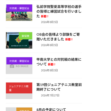
弘前学院聖愛高等学校の選手
対抗戦・練習試合
の皆様と練習試合を行いまし
た
新着!!
2026年8月5日
OB会の皆様より部旗をご寄
御協賛
贈いただきました
新着!!
2026年8月5日
甲南大学との対抗戦の結果に
対抗戦・練習試合
ついて
新着!!
2026年8月3日
第19回ジュニアテニス教室前
ジュニアテニス教
期終了について
室
2026年7月27日
8月の予定について