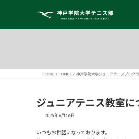
コ
ナ
ン
ビ
テ
ゲ
ン
ー
ツ
シ
へ
ョ
ス
ン
キ
に
ッ
移
プ
動
HOME
TOPICS
神戸学院大学ジュニアテニスプログ
ジュニアテニス教室に
2025年6月16日
いつもお世話になっております。