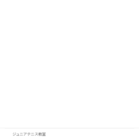
7月の予定について
お知らせ
2026年7月2日
カテゴリー
お知らせ
対抗戦・練習試合
御協賛
活動予定
神戸学院大学ジュニアテニスプログラム
ジュニアテニス教室