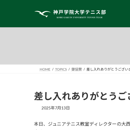
コ
ナ
ン
ビ
テ
ゲ
ン
ー
ツ
シ
へ
ョ
ス
ン
キ
に
ッ
移
プ
動
HOME
TOPICS
御協賛
差し入れありがとうござい
差し入れありがとうご
2025年7月13日
本日、ジュニアテニス教室ディレクターの大