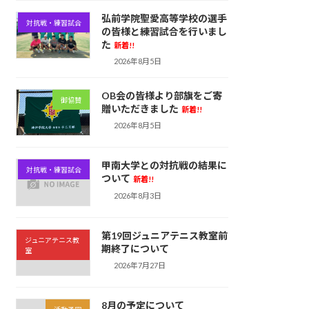
弘前学院聖愛高等学校の選手
対抗戦・練習試合
の皆様と練習試合を行いまし
た
新着!!
2026年8月5日
OB会の皆様より部旗をご寄
御協賛
贈いただきました
新着!!
2026年8月5日
甲南大学との対抗戦の結果に
対抗戦・練習試合
ついて
新着!!
2026年8月3日
第19回ジュニアテニス教室前
ジュニアテニス教
期終了について
室
2026年7月27日
8月の予定について