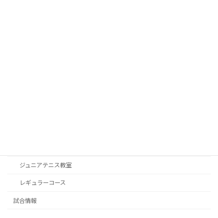
2026年7月2日
カテゴリー
お知らせ
対抗戦・練習試合
御協賛
活動予定
神戸学院大学ジュニアテニスプログラム
ジュニアテニス教室
レギュラーコース
試合情報