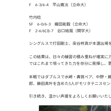
F 6-3/6-4 平山寛汰（立命大）
竹内稔
SF 6-0/6-3 織田能穀（立命大）
F 2-6/6(3)-7 谷口結風（関学大）
シングルスで打田剛士、染谷柊真が本選出場を
この結果は、日々の練習の積み重ねが確実に
ではこれまで培ってきた力を存分に発揮し、
本戦ではダブルスで水﨑・壽賀ぺア、中野・
郎、藤田真叶を含めた5人がモリタテニスセン
引き続き、温かい声援をよろしくお願いいた