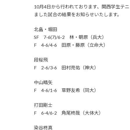
10月4日から行われております、関西学生テ
ました試合の結果をお知らせいたします。
北畠・堀田
SF 7-6(7)/6-2 林・朝原（兵大）
F 4-6/4-6 田原・藤原（立命大）
段桜飛
F 2-6/3-6 田村亮佑（神大）
中山晴矢
F 4-6/1-6 草野友希（同大）
打田剛士
F 6-4/6-2 角尾柊哉（大体大）
染谷柊真