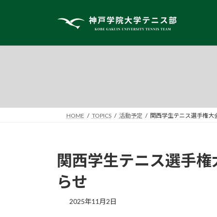
コ
ナ
ン
ビ
テ
ゲ
ン
ー
ツ
シ
へ
ョ
ス
ン
キ
に
ッ
移
プ
動
HOME
TOPICS
活動予定
関西学生テニス選手権大会
関西学生テニス選手権
らせ
2025年11月2日