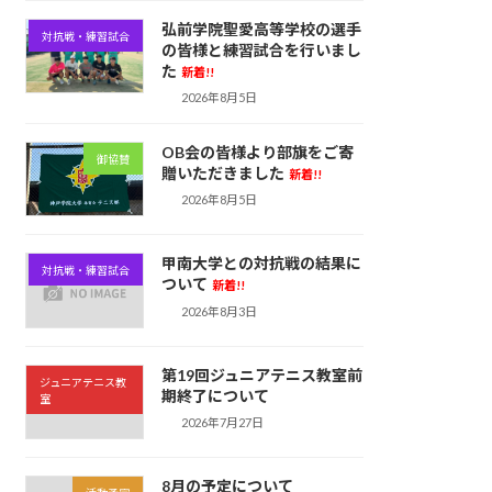
弘前学院聖愛高等学校の選手
対抗戦・練習試合
の皆様と練習試合を行いまし
た
新着!!
2026年8月5日
OB会の皆様より部旗をご寄
御協賛
贈いただきました
新着!!
2026年8月5日
甲南大学との対抗戦の結果に
対抗戦・練習試合
ついて
新着!!
2026年8月3日
第19回ジュニアテニス教室前
ジュニアテニス教
期終了について
室
2026年7月27日
8月の予定について