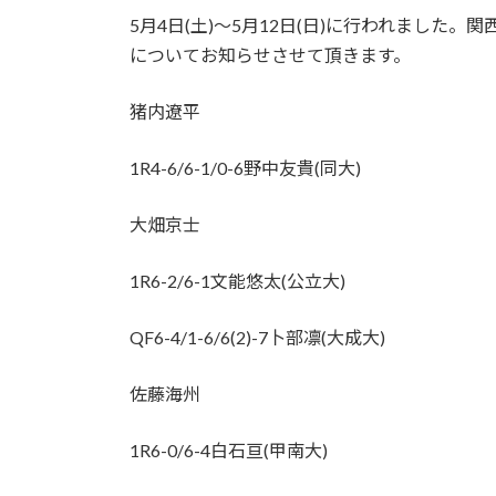
5月4日(土)～5月12日(日)に行われまし
についてお知らせさせて頂きます。
猪内遼平
1R4-6/6-1/0-6野中友貴(同大)
大畑京士
1R6-2/6-1文能悠太(公立大)
QF6-4/1-6/6(2)-7卜部凛(大成大)
佐藤海州
1R6-0/6-4白石亘(甲南大)