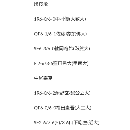
段桜飛
1R6-0/6-0中村優(大教大)
QF6-1/6-1佐藤瑞樹(佛大)
SF6-3/6-0袖岡竜希(滋賀大)
F 2-6/3-6窪田晃大(甲南大)
中尾嘉克
1R6-0/6-2余野玄樹(公立大)
QF6-0/6-0福田圭吾(大工大)
SF2-6/7-6(5)/3-6山下晧生(近大)