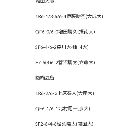
堀田大貴
1R6-1/3-6/6-4伊藤時空(大成大)
QF6-0/6-0増田勝久(摂南大)
SF6-4/6-2森川大樹(同大)
F7-6(4)6-2菅沼慶太(立命大)
纐纈晟留
1R6-2/6-3上原泰人(大産大)
QF6-1/6-1北村翔一(京大)
SF2-6/4-6松葉陽太(関国大)