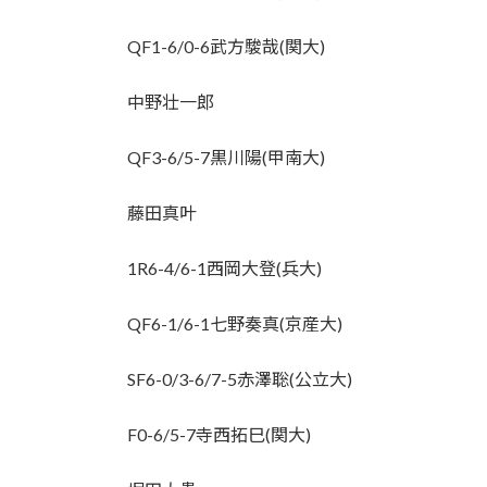
QF1-6/0-6武方駿哉(関大)
中野壮一郎
QF3-6/5-7黒川陽(甲南大)
藤田真叶
1R6-4/6-1西岡大登(兵大)
QF6-1/6-1七野奏真(京産大)
SF6-0/3-6/7-5赤澤聡(公立大)
F0-6/5-7寺西拓巳(関大)