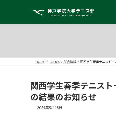
コ
ナ
ン
ビ
テ
ゲ
ン
ー
ツ
シ
へ
ョ
ス
ン
キ
に
ッ
移
プ
動
HOME
TOPICS
試合情報
関西学生春季テニストーナ
関西学生春季テニスト
の結果のお知らせ
2024年5月18日