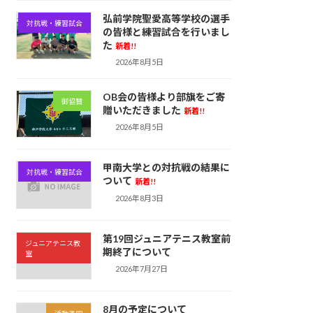
弘前学院聖愛高等学校の選手
対抗戦・練習試合
の皆様と練習試合を行いまし
た
新着!!
2026年8月5日
OB会の皆様より部旗をご寄
御協賛
贈いただきました
新着!!
2026年8月5日
甲南大学との対抗戦の結果に
対抗戦・練習試合
ついて
新着!!
2026年8月3日
第19回ジュニアテニス教室前
ジュニアテニス教
期終了について
室
2026年7月27日
8月の予定について