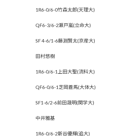
1R6-0/6-0竹森太郎(天理大)
QF6-3/6-2瀬戸嵐(立命大)
SF 4-6/1-6藤淵賢太(京産大)
田村悠樹
1R6-0/6-1上田大聖(流科大)
QF6-0/6-1芝岡蒼馬(大体大)
SF1-6/2-6前田晟明(関学大)
中井雅基
1R6-0/6-2新谷優輝(追大)