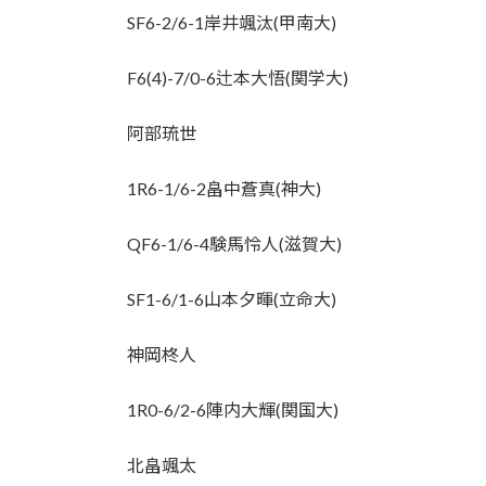
SF6-2/6-1岸井颯汰(甲南大)
F6(4)-7/0-6辻本大悟(関学大)
阿部琉世
1R6-1/6-2畠中蒼真(神大)
QF6-1/6-4験馬怜人(滋賀大)
SF1-6/1-6山本夕暉(立命大)
神岡柊人
1R0-6/2-6陣内大輝(関国大)
北畠颯太