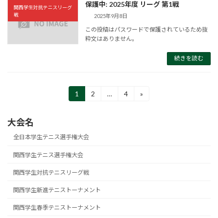
保護中: 2025年度 リーグ 第1戦
関西学生対抗テニスリーグ
戦
2025年9月8日
この投稿はパスワードで保護されているため抜
粋文はありません。
続きを読む
投
1
2
…
4
»
固
固
固
定
定
定
稿
ペ
ペ
ペ
大会名
ー
ー
ー
の
ジ
ジ
ジ
全日本学生テニス選手権大会
ペ
関西学生テニス選手権大会
ー
関西学生対抗テニスリーグ戦
ジ
送
関西学生新進テニストーナメント
り
関西学生春季テニストーナメント