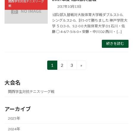
関西学生対抗テニスリーグ
戦
2017年10月13日
1部2部入替戦対大阪体育大学戦ダブルス3-0、
シングルス2-0、計5-0で勝ちました 神戸学院大
学 ５ D:3-0、S:2-0 0 大阪体育大学 D1 石川・佐
藤 ○ 4-6/7-5/6-0 × 安藤・中川 D2 西川・ […]
続きを読む
投
1
2
3
»
固
固
固
定
定
定
稿
ペ
ペ
ペ
大会名
ー
ー
ー
の
ジ
ジ
ジ
関西学生対抗テニスリーグ戦
ペ
ー
アーカイブ
ジ
2025年
送
2024年