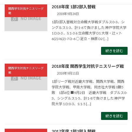
2018年度 1部2部入替戦
関西学生対抗テニスリーグ
戦
2018年9月24日
1部2部入替戦対立命館大学戦ダブルス0-3、シ
ングルス1-3、計1-6で負けました 神戸学院大学
1 D:0-3 、S:1-3 6 立命館大学 D1 大塚・辻 × 7-
6(2)/6(2)-7/2-6 ○ 足立・榊原 D2 […]
続きを読む
2018年度 関西学生対抗テニスリーグ戦
関西学生対抗テニスリーグ
戦
2018年9月11日
1部リーグ戦対近畿大学戦、関西大学戦、関西
学院大学戦、甲南大学戦、同志社大学戦 0勝5
敗 1部6位 ■9月2日 近畿大学戦 ダブルス0-
3、シングルス1-5、計1-8で負けました 神戸学
院大学 1 D:0-3、S:1-5 […]
続きを読む
2017年度 1部2部入替戦