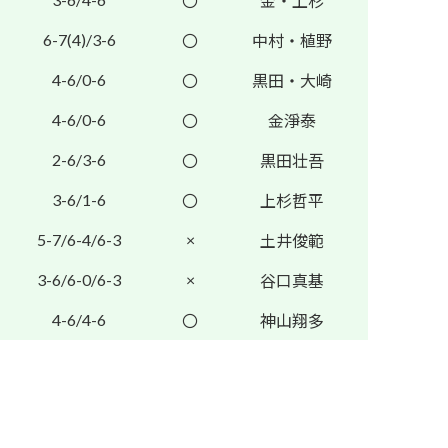
〇
金・上杉
6-7(4)/3-6
〇
中村・植野
4-6/0-6
〇
黒田・大崎
4-6/0-6
〇
金淨泰
2-6/3-6
〇
黒田壮吾
3-6/1-6
〇
上杉哲平
5-7/6-4/6-3
×
土井俊範
3-6/6-0/6-3
×
谷口真基
4-6/4-6
〇
神山翔多