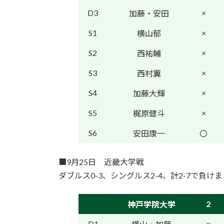
D3
×
加藤・安田
S1
×
横山郁
S2
×
西祐輔
S3
×
西村翼
S4
×
加藤大輝
S5
×
梶原健斗
S6
安田康一
〇
■9月25日 近畿大学戦
ダブルス0-3、シングルス2-4、計2-7で負け
2
神戸学院大学
D1
×