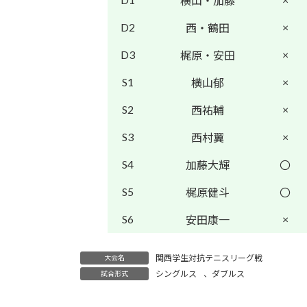
横山・加藤
D2
×
西・鶴田
D3
×
梶原・安田
S1
×
横山郁
S2
×
西祐輔
S3
×
西村翼
S4
加藤大輝
〇
S5
梶原健斗
〇
S6
×
安田康一
関西学生対抗テニスリーグ戦
大会名
シングルス
、
ダブルス
試合形式