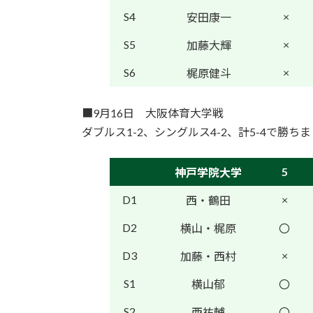
S4
×
安田康一
S5
×
加藤大輝
S6
×
梶原健斗
■9月16日 大阪体育大学戦
ダブルス1-2、シングルス4-2、計5-4で勝ち
5
神戸学院大学
D1
×
西・鶴田
D2
横山・梶原
〇
D3
×
加藤・西村
S1
横山郁
〇
S2
西祐輔
〇