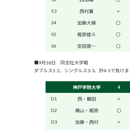
S3
×
西村翼
S4
加藤大輝
〇
S5
梶原健斗
〇
S6
安田康一
〇
■9月18日 同志社大学戦
ダブルス1-2、シングルス3-3、計4-5で負け
4
神戸学院大学
D1
×
西・鶴田
D2
横山・梶原
〇
D3
×
加藤・西村