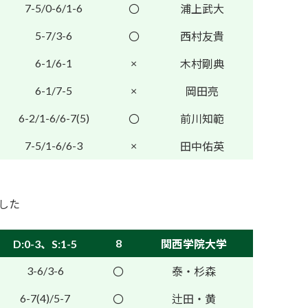
7-5/0-6/1-6
〇
浦上武大
5-7/3-6
〇
西村友貴
6-1/6-1
×
木村剛典
6-1/7-5
×
岡田亮
6-2/1-6/6-7(5)
〇
前川知範
7-5/1-6/6-3
×
田中佑英
ました
8
D:0-3、S:1-5
関西学院大学
3-6/3-6
〇
泰・杉森
6-7(4)/5-7
〇
辻田・黄