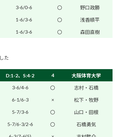
3-6/0-6
〇
野口政勝
1-6/3-6
〇
浅香順平
1-6/3-6
〇
森田直樹
ました
4
D:1-2、S:4-2
大阪体育大学
3-6/4-6
〇
志村・石橋
6-1/6-3
×
松下・牧野
5-7/3-6
〇
山口・田根
5-7/6-3/2-6
〇
石橋勇気
6-3/7-6(5)
×
志村駿介