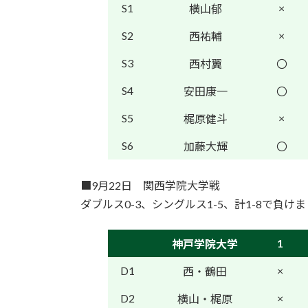
S1
×
横山郁
S2
×
西祐輔
S3
西村翼
〇
S4
安田康一
〇
S5
×
梶原健斗
S6
加藤大輝
〇
■9月22日 関西学院大学戦
ダブルス0-3、シングルス1-5、計1-8で負け
1
神戸学院大学
D1
×
西・鶴田
D2
×
横山・梶原