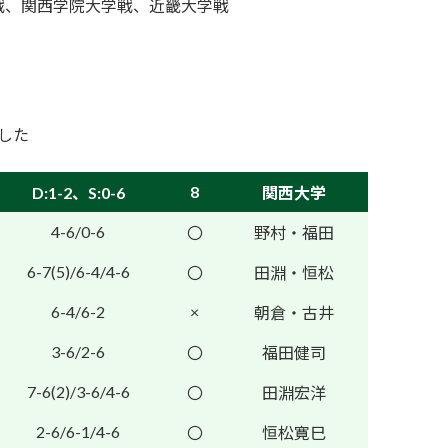
戦、関西学院大学戦、近畿大学戦
ました
8
D:1-2、S:0-6
関西大学
4-6/0-6
〇
野村・福田
6-7(5)/6-4/4-6
〇
田淵・恒松
6-4/6-2
×
朝倉・古井
3-6/2-6
〇
福田健司
7-6(2)/3-6/4-6
〇
田淵宏洋
2-6/6-1/4-6
〇
恒松寛巳