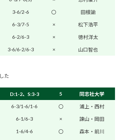
3-6/2-6
〇
田根諭
6-3/7-5
×
松下浩平
6-2/6-3
×
徳村洋太
3-6/6-2/6-3
×
山口智也
ました
5
D:1-2、S:3-3
同志社大学
6-3/1-6/1-6
〇
浦上・西村
6-1/6-3
×
諫山・岡田
1-6/4-6
〇
森本・前川