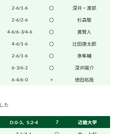
2-6/1-6
〇
深井・渡部
2-6/2-6
〇
杉森駿
4-6/6-3/4-6
〇
黄賢人
4-6/1-6
〇
辻田康太郎
2-6/1-6
〇
泰隼輔
6-3/6-2
〇
深井陽介
6-4/6-0
×
徳田拓哉
ました
7
D:0-3、S:2-4
近畿大学
3-6/4-6