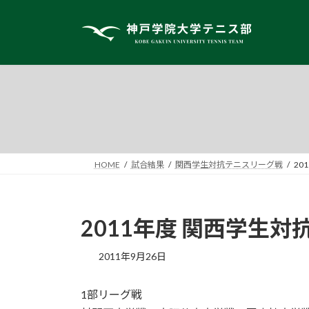
コ
ナ
ン
ビ
テ
ゲ
ン
ー
ツ
シ
へ
ョ
ス
ン
キ
に
ッ
移
プ
動
HOME
試合結果
関西学生対抗テニスリーグ戦
20
2011年度 関西学生
2011年9月26日
1部リーグ戦