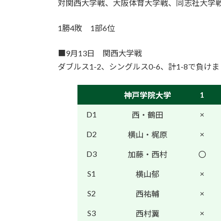
対関西大学戦、大阪体育大学戦、同志社大学
1勝4敗 1部6位
■9月13日 関西大学戦
ダブルス1-2、シングルス0-6、計1-8で負け
1
神戸学院大学
D1
×
西・鶴田
D2
×
横山・梶原
D3
加藤・西村
〇
S1
×
横山郁
S2
×
西祐輔
S3
×
西村翼